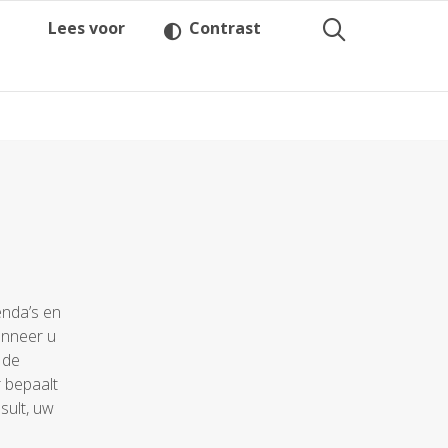
Lees voor
Contrast
enda’s en
anneer u
 de
r bepaalt
sult, uw