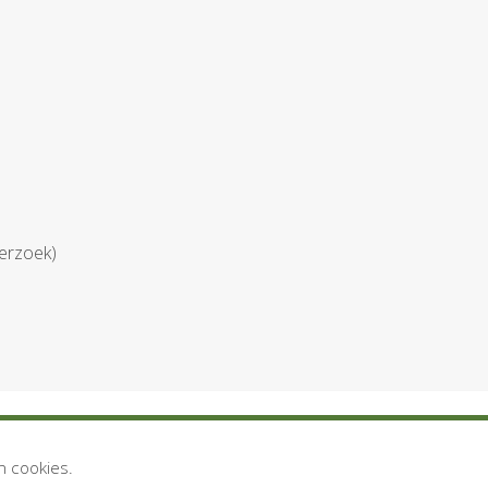
derzoek)
Privacystatement
Disclaimer
n cookies.