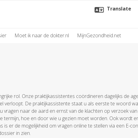
Translate
ier
Moet ik naar de dokter.nl
MijnGezondheid.net
ngrijke rol. Onze praktijkassistentes coördineren dagelijks de ag
el verloopt. De praktijkassistente staat u als eerste te woord w
zij u vragen naar de aard en ernst van de klachten op verzoek van
lke termijn, hoe en door wie u gezien moet worden. Ook wordt e
s is er de mogelijkheid om vragen online te stellen via een E-con
ossier in zien.