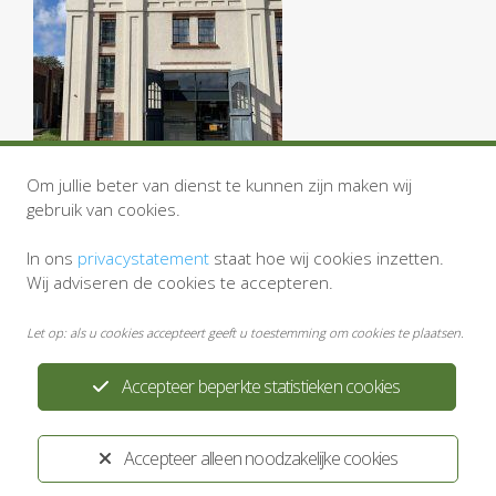
Om jullie beter van dienst te kunnen zijn maken wij
gebruik van cookies.
In ons
privacystatement
staat hoe wij cookies inzetten.
Wij adviseren de cookies te accepteren.
Let op: als u cookies accepteert geeft u toestemming om cookies te plaatsen.
Accepteer beperkte statistieken cookies
Privacystatement
Disclaimer
Accepteer alleen noodzakelijke cookies
Ontwikkeld door:
Yardzorgsites.nl